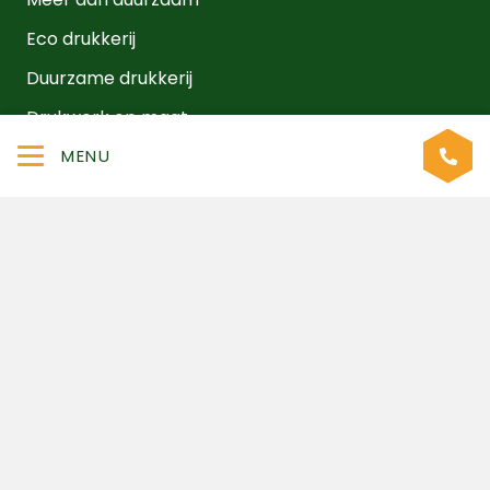
Eco drukkerij
Duurzame drukkerij
Drukwerk op maat
MENU
Algemene voorwaarden
Klachtenprocedure
Nieuws
Vacatures
Volg ons ook online
Laat ons je