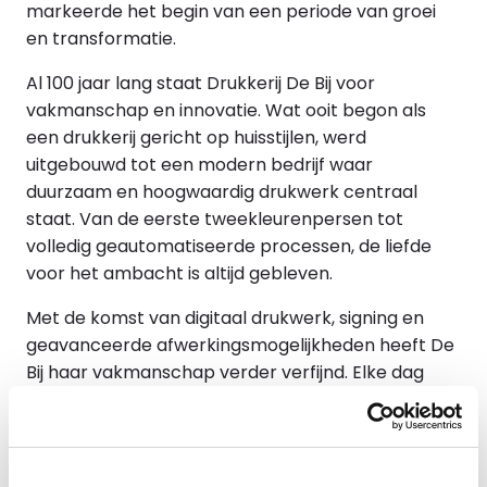
markeerde het begin van een periode van groei
en transformatie.
Al 100 jaar lang staat Drukkerij De Bij voor
vakmanschap en innovatie. Wat ooit begon als
een drukkerij gericht op huisstijlen, werd
uitgebouwd tot een modern bedrijf waar
duurzaam en hoogwaardig drukwerk centraal
staat. Van de eerste tweekleurenpersen tot
volledig geautomatiseerde processen, de liefde
voor het ambacht is altijd gebleven.
Met de komst van digitaal drukwerk, signing en
geavanceerde afwerkingsmogelijkheden heeft De
Bij haar vakmanschap verder verfijnd. Elke dag
streeft de drukkerij ernaar om beter, mooier en
duurzamer te produceren. Het bedrijf blijft in
beweging, klaar om de toekomst vol nieuwe
uitdagingen aan te gaan.