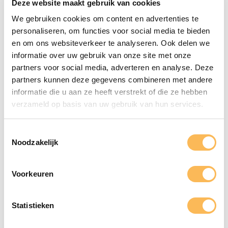
Deze website maakt gebruik van cookies
We gebruiken cookies om content en advertenties te
personaliseren, om functies voor social media te bieden
en om ons websiteverkeer te analyseren. Ook delen we
Maak gebruik
informatie over uw gebruik van onze site met onze
partners voor social media, adverteren en analyse. Deze
van onze
partners kunnen deze gegevens combineren met andere
kennis
informatie die u aan ze heeft verstrekt of die ze hebben
verzameld op basis van uw gebruik van hun services.
Ontdek Drukkerij De Bij – Jouw Partner
in Professioneel en Duurzaam
Toestemmingsselectie
Drukwerk!
Noodzakelijk
Laat ons je helpen met het realiseren van
jouw drukwerk. Neem vandaag nog
Voorkeuren
contact op voor een vrijblijvende offerte
of persoonlijk advies. Samen maken we
jouw project een succes!
Statistieken