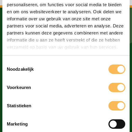
personaliseren, om functies voor social media te bieden
en om ons websiteverkeer te analyseren. Ook delen we
informatie over uw gebruik van onze site met onze
partners voor social media, adverteren en analyse. Deze
Drukkerij De Bij B.V.
partners kunnen deze gegevens combineren met andere
020 613 6699
informatie die u aan ze heeft verstrekt of die ze hebben
verzameld op basis van uw gebruik van hun services.
drukkerij@debij.nl
Toestemmingsselectie
Donauweg 2C
Noodzakelijk
1043 AJ Amsterdam
Voorkeuren
Statistieken
Marketing