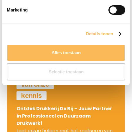
Marketing
Creatie / Diensten
Details tonen
Alles toestaan
Selectie toestaan
Maak gebruik
van onze
kennis
Ontdek Drukkerij De Bij – Jouw Partner
in Professioneel en Duurzaam
Drukwerk!
Laat ons je helpen met het realiseren van