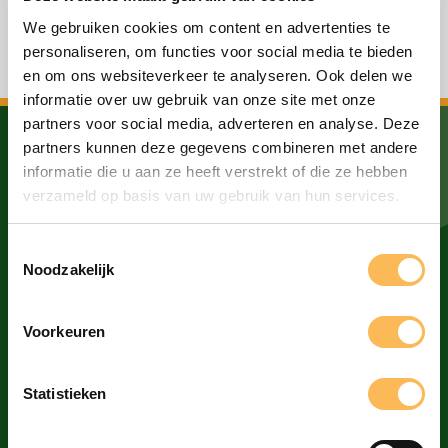
We gebruiken cookies om content en advertenties te
Alle berichten bekijken
personaliseren, om functies voor social media te bieden
en om ons websiteverkeer te analyseren. Ook delen we
informatie over uw gebruik van onze site met onze
partners voor social media, adverteren en analyse. Deze
partners kunnen deze gegevens combineren met andere
Drukkerij De Bij B.V.
informatie die u aan ze heeft verstrekt of die ze hebben
verzameld op basis van uw gebruik van hun services.
020 613 6699
Toestemmingsselectie
drukkerij@debij.nl
Noodzakelijk
Donauweg 2C
Voorkeuren
1043 AJ Amsterdam
Statistieken