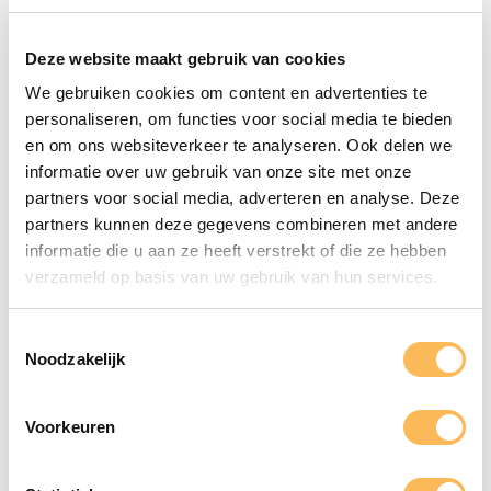
Op zoek naar een drukkerij
om uw eigen boek te laten
Deze website maakt gebruik van cookies
We gebruiken cookies om content en advertenties te
drukken? Wij zijn er voor u!
personaliseren, om functies voor social media te bieden
en om ons websiteverkeer te analyseren. Ook delen we
Professioneel drukwerk wordt met grote
informatie over uw gebruik van onze site met onze
drukmachines gemaakt en is van heel andere
partners voor social media, adverteren en analyse. Deze
kwaliteit dan de printafdruk uit uw printer.
partners kunnen deze gegevens combineren met andere
Drukkerij de Bij is een exclusieve drukkerij, die zeer
informatie die u aan ze heeft verstrekt of die ze hebben
hoge kwaliteit levert en daarnaast duurzaamheid,
verzameld op basis van uw gebruik van hun services.
het milieu en maatschappelijk verantwoord
ondernemen op de eerste plaats zet. Onze
Toestemmingsselectie
experts denken mee in alle fases: van idee tot
Noodzakelijk
eindproduct. Of het nu gaat om flyers, folders,
visitekaartjes of een boek laten drukken: bij ons
Voorkeuren
kan het allemaal! Jouw wens realiseren op papier:
dat is onze missie! Neem gerust
contact
met ons