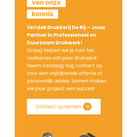
van onze
kennis
Ontdek Drukkerij De Bij – Jouw
Partner in Professioneel en
Duurzaam Drukwerk!
Graag helpen we je met het
realiseren van jouw drukwerk.
Neem vandaag nog contact op
voor een vrijblijvende offerte of
persoonlijk advies. Samen maken
we jouw project een succes!
Contact opnemen