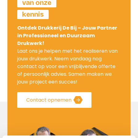
van onze
Waarschijnlijk vind jij dit net als de klant zelf,
van cruciaal belang. Dit moment bepaalt
kennis
echter of er een toekomst zal zijn met de
betreffende persoon.
Lees meer
Ontdek Drukkerij De Bij – Jouw Partner
in Professioneel en Duurzaam
Drukwerk!
Laat ons je helpen met het realiseren van
jouw drukwerk. Neem vandaag nog
contact op voor een vrijblijvende offerte
of persoonlijk advies. Samen maken we
jouw project een succes!
Contact opnemen