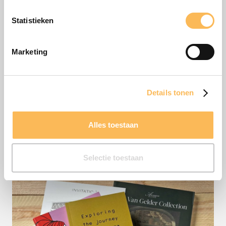
Statistieken
Marketing
Details tonen
Binnen- en
buitenreclame
Alles toestaan
Selectie toestaan