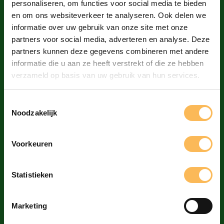
personaliseren, om functies voor social media te bieden
Papier en karton stansen
en om ons websiteverkeer te analyseren. Ook delen we
Gerecycled papier
informatie over uw gebruik van onze site met onze
partners voor social media, adverteren en analyse. Deze
Houtvrij papier
partners kunnen deze gegevens combineren met andere
Papier dat geluid maakt
informatie die u aan ze heeft verstrekt of die ze hebben
verzameld op basis van uw gebruik van hun services.
De Groenste drukkerij
Milieuvriendelijke drukkerij
Toestemmingsselectie
Noodzakelijk
PMS / Pantone drukwerk
Voorkeuren
Over De Bij
Over de Bij
Statistieken
Drukkerij Amsterdam
Meer dan duurzaam
Marketing
Eco drukkerij