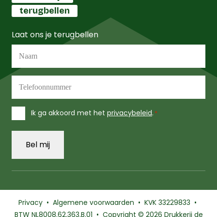
terugbellen
Laat ons je terugbellen
Naam
*
Telefoonnummer
*
Instemming
Ik ga akkoord met het
privacybeleid
.
*
*
Privacy
•
Algemene voorwaarden
• KVK 33229833 •
BTW NL8008.62.363.B.01 • Copyright
© 2026 Drukkerij
de