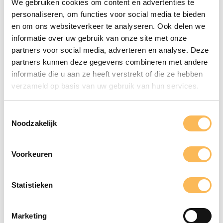
KPMG Meijburg & Co
We gebruiken cookies om content en advertenties te
personaliseren, om functies voor social media te bieden
en om ons websiteverkeer te analyseren. Ook delen we
informatie over uw gebruik van onze site met onze
partners voor social media, adverteren en analyse. Deze
partners kunnen deze gegevens combineren met andere
Maak gebruik
informatie die u aan ze heeft verstrekt of die ze hebben
verzameld op basis van uw gebruik van hun services.
van onze
kennis
Toestemmingsselectie
Noodzakelijk
Ontdek Drukkerij De Bij – Jouw Partner
in Professioneel en Duurzaam
Voorkeuren
Drukwerk!
Laat ons je helpen met het realiseren van
jouw drukwerk. Neem vandaag nog
Statistieken
contact op voor een vrijblijvende offerte
of persoonlijk advies. Samen maken we
Marketing
jouw project een succes!