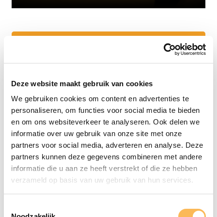
Maak gebruik
van onze
Deze website maakt gebruik van cookies
kennis
We gebruiken cookies om content en advertenties te
personaliseren, om functies voor social media te bieden
Ontdek Drukkerij De Bij – Jouw Partner
en om ons websiteverkeer te analyseren. Ook delen we
in Professioneel en Duurzaam
informatie over uw gebruik van onze site met onze
Drukwerk!
partners voor social media, adverteren en analyse. Deze
Laat ons je helpen met het realiseren van
partners kunnen deze gegevens combineren met andere
jouw drukwerk. Neem vandaag nog
informatie die u aan ze heeft verstrekt of die ze hebben
contact op voor een vrijblijvende offerte
verzameld op basis van uw gebruik van hun services.
of persoonlijk advies. Samen maken we
jouw project een succes!
Toestemmingsselectie
Noodzakelijk